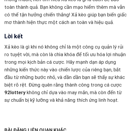
toàn thành quả. Bạn không cần mạo hiểm thêm mà vẫn
có thể tận hưởng chiến thắng! Xả kèo giúp bạn biến giấc
mơ thành hiện thực một cách an toàn và hiệu quả.
Lời kết
Xả kèo là gì
khi nó không chỉ là một công cụ quản lý rủi
ro tuyệt vời, mà còn là chìa khóa để tối ưu hóa lợi nhuận
trong mọi kịch bản cá cược. Hãy mạnh dạn áp dụng
những kiến thức này vào chiến lược của riêng bạn, bắt
đầu từ những bước nhỏ, và dần dần bạn sẽ thấy sự khác
biệt rõ rệt. Đừng quên rằng thành công trong cá cược
92lottery
không chỉ dựa vào may mắn, mà còn đến từ
sự chuẩn bị kỹ lưỡng và khả năng thích ứng linh hoạt.
BÀI ĐĂNG LIÊN QUAN KHÁC