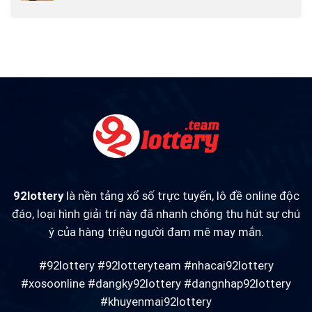
92lottery
là nền tảng xổ số trực tuyến, lô đề online độc
đáo, loại hình giải trí này đã nhanh chóng thu hút sự chú
ý của hàng triệu người đam mê may mắn.
#92lottery #92lotteryteam #nhacai92lottery
#xosoonline #dangky92lottery #dangnhap92lottery
#khuyenmai92lottery