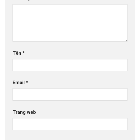
Tên
*
Email
*
Trang web