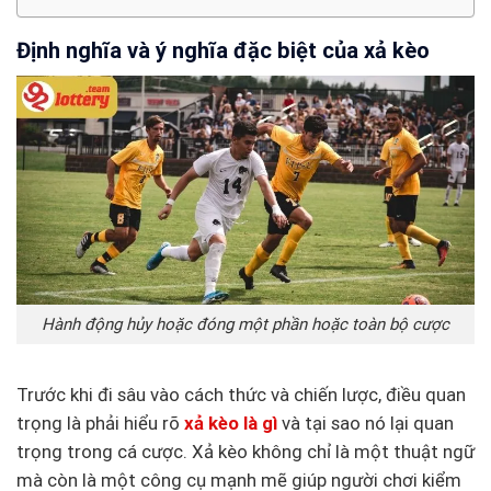
Định nghĩa và ý nghĩa đặc biệt của xả kèo
Hành động hủy hoặc đóng một phần hoặc toàn bộ cược
Trước khi đi sâu vào cách thức và chiến lược, điều quan
trọng là phải hiểu rõ
xả kèo là gì
và tại sao nó lại quan
trọng trong cá cược. Xả kèo không chỉ là một thuật ngữ
mà còn là một công cụ mạnh mẽ giúp người chơi kiểm