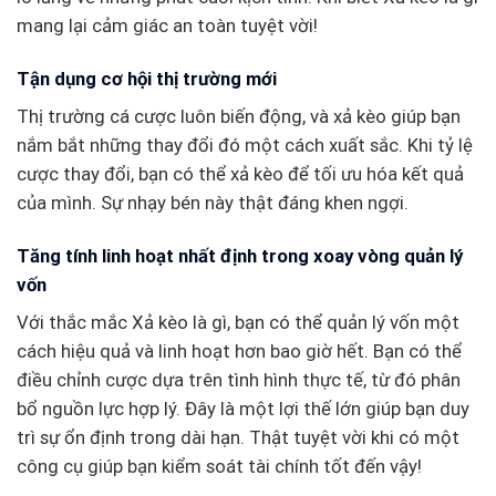
mang lại cảm giác an toàn tuyệt vời!
Tận dụng cơ hội thị trường mới
Thị trường cá cược luôn biến động, và xả kèo giúp bạn
nắm bắt những thay đổi đó một cách xuất sắc. Khi tỷ lệ
cược thay đổi, bạn có thể xả kèo để tối ưu hóa kết quả
của mình. Sự nhạy bén này thật đáng khen ngợi.
Tăng tính linh hoạt nhất định trong xoay vòng quản lý
vốn
Với thắc mắc Xả kèo là gì, bạn có thể quản lý vốn một
cách hiệu quả và linh hoạt hơn bao giờ hết. Bạn có thể
điều chỉnh cược dựa trên tình hình thực tế, từ đó phân
bổ nguồn lực hợp lý. Đây là một lợi thế lớn giúp bạn duy
trì sự ổn định trong dài hạn. Thật tuyệt vời khi có một
công cụ giúp bạn kiểm soát tài chính tốt đến vậy!