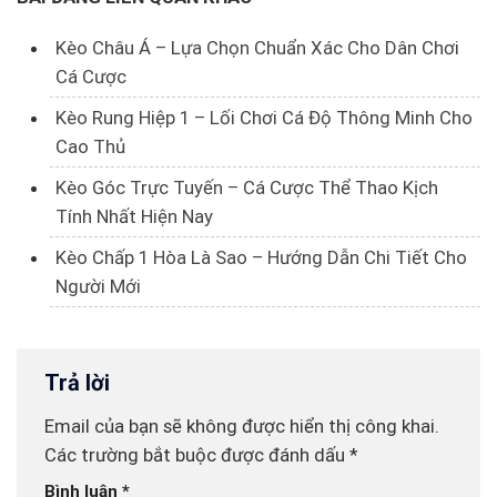
Kèo Châu Á – Lựa Chọn Chuẩn Xác Cho Dân Chơi
Cá Cược
Kèo Rung Hiệp 1 – Lối Chơi Cá Độ Thông Minh Cho
Cao Thủ
Kèo Góc Trực Tuyến – Cá Cược Thể Thao Kịch
Tính Nhất Hiện Nay
Kèo Chấp 1 Hòa Là Sao – Hướng Dẫn Chi Tiết Cho
Người Mới
Trả lời
Email của bạn sẽ không được hiển thị công khai.
Các trường bắt buộc được đánh dấu
*
Bình luận
*