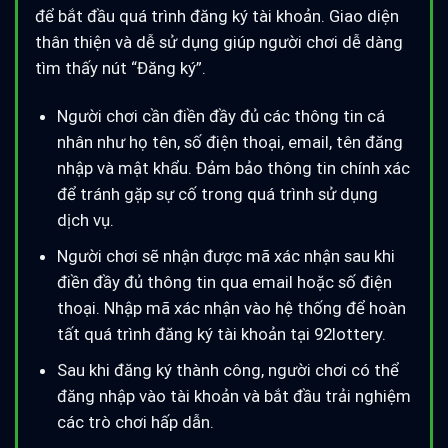
để bắt đầu quá trình đăng ký tài khoản. Giao diện
thân thiện và dễ sử dụng giúp người chơi dễ dàng
tìm thấy nút “Đăng ký”.
Người chơi cần điền đầy đủ các thông tin cá
nhân như họ tên, số điện thoại, email, tên đăng
nhập và mật khẩu. Đảm bảo thông tin chính xác
để tránh gặp sự cố trong quá trình sử dụng
dịch vụ.
Người chơi sẽ nhận được mã xác nhận sau khi
điền đầy đủ thông tin qua email hoặc số điện
thoại. Nhập mã xác nhận vào hệ thống để hoàn
tất quá trình đăng ký tài khoản tại 92lottery.
Sau khi đăng ký thành công, người chơi có thể
đăng nhập vào tài khoản và bắt đầu trải nghiệm
các trò chơi hấp dẫn.