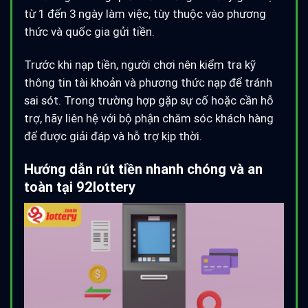
từ 1 đến 3 ngày làm việc, tùy thuộc vào phương
thức và quốc gia gửi tiền.
Trước khi nạp tiền, người chơi nên kiểm tra kỹ
thông tin tài khoản và phương thức nạp để tránh
sai sót. Trong trường hợp gặp sự cố hoặc cần hỗ
trợ, hãy liên hệ với bộ phận chăm sóc khách hàng
để được giải đáp và hỗ trợ kịp thời.
Hướng dẫn rút tiền nhanh chóng và an
toàn tại 92lottery