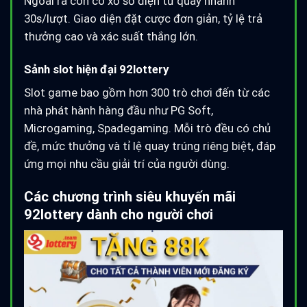
Ngoài ra còn có xổ số điện tử quay nhanh
30s/lượt. Giao diện đặt cược đơn giản, tỷ lệ trả
thưởng cao và xác suất thắng lớn.
Sảnh slot hiện đại 92lottery
Slot game bao gồm hơn 300 trò chơi đến từ các
nhà phát hành hàng đầu như PG Soft,
Microgaming, Spadegaming. Mỗi trò đều có chủ
đề, mức thưởng và tỉ lệ quay trúng riêng biệt, đáp
ứng mọi nhu cầu giải trí của người dùng.
Các chương trình siêu khuyến mãi
92lottery dành cho người chơi