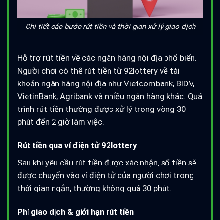
Chi tiết các bước rút tiền và thời gian xử lý giao dịch
Hỗ trợ rút tiền về các ngân hàng nội địa phổ biến.
Người chơi có thể rút tiền từ 92lottery về tài
khoản ngân hàng nội địa như Vietcombank, BIDV,
VietinBank, Agribank và nhiều ngân hàng khác. Quá
trình rút tiền thường được xử lý trong vòng 30
phút đến 2 giờ làm việc.
Rút tiền qua ví điện tử 92lottery
Sau khi yêu cầu rút tiền được xác nhận, số tiền sẽ
được chuyển vào ví điện tử của người chơi trong
thời gian ngắn, thường không quá 30 phút.
Phí giao dịch & giới hạn rút tiền