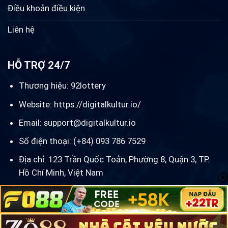
Điều khoản điều kiện
Liên hệ
HỖ TRỢ 24/7
Thương hiệu: 92lottery
Website: https://digitalkultur.io/
Email:
support@digitalkultur.io
Số điện thoại: (+84) 093 786 7529
Địa chỉ: 123 Trần Quốc Toản, Phường 8, Quận 3, TP.
Hồ Chí Minh, Việt Nam
Zipcode: 700000