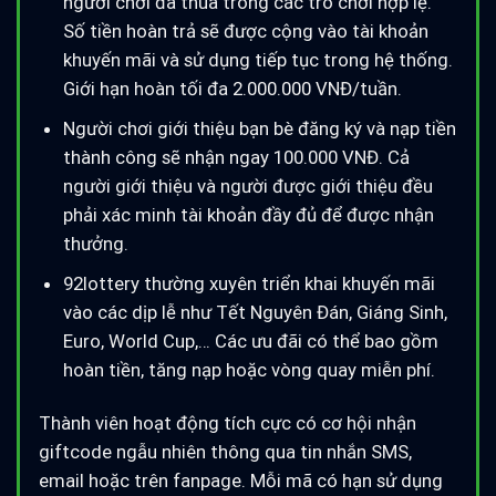
người chơi đã thua trong các trò chơi hợp lệ.
Số tiền hoàn trả sẽ được cộng vào tài khoản
khuyến mãi và sử dụng tiếp tục trong hệ thống.
Giới hạn hoàn tối đa 2.000.000 VNĐ/tuần.
Người chơi giới thiệu bạn bè đăng ký và nạp tiền
thành công sẽ nhận ngay 100.000 VNĐ. Cả
người giới thiệu và người được giới thiệu đều
phải xác minh tài khoản đầy đủ để được nhận
thưởng.
92lottery thường xuyên triển khai khuyến mãi
vào các dịp lễ như Tết Nguyên Đán, Giáng Sinh,
Euro, World Cup,… Các ưu đãi có thể bao gồm
hoàn tiền, tăng nạp hoặc vòng quay miễn phí.
Thành viên hoạt động tích cực có cơ hội nhận
giftcode ngẫu nhiên thông qua tin nhắn SMS,
email hoặc trên fanpage. Mỗi mã có hạn sử dụng