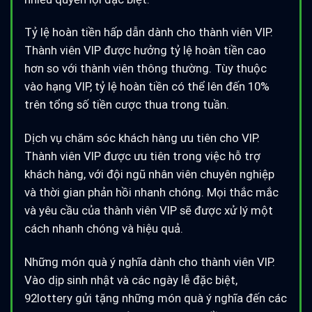
Tỷ lệ hoàn tiền hấp dẫn dành cho thành viên VIP.
Thành viên VIP được hưởng tỷ lệ hoàn tiền cao
hơn so với thành viên thông thường. Tùy thuộc
vào hạng VIP, tỷ lệ hoàn tiền có thể lên đến 10%
trên tổng số tiền cược thua trong tuần.
Dịch vụ chăm sóc khách hàng ưu tiên cho VIP.
Thành viên VIP được ưu tiên trong việc hỗ trợ
khách hàng, với đội ngũ nhân viên chuyên nghiệp
và thời gian phản hồi nhanh chóng. Mọi thắc mắc
và yêu cầu của thành viên VIP sẽ được xử lý một
cách nhanh chóng và hiệu quả.
Những món quà ý nghĩa dành cho thành viên VIP.
Vào dịp sinh nhật và các ngày lễ đặc biệt,
92lottery gửi tặng những món quà ý nghĩa đến các