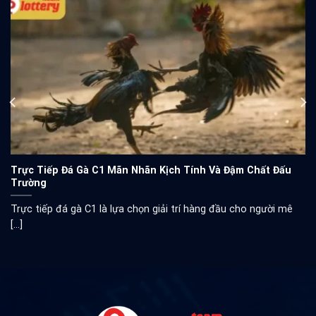
Trực Tiếp Đá Gà C1 Mãn Nhãn Kịch Tính Và Đậm Chất Đấu
Trường
Trực tiếp đá gà C1 là lựa chọn giải trí hàng đầu cho người mê
[...]