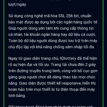
lượt/ngày.
Sử dụng công nghệ mã hóa SSL 256-bit, chuẩn
bảo mật được áp dụng bởi các ngân hàng quốc tế.
Giúp người dùng yên tâm khi cung cấp thông tin
cá nhân, tài khoản ngân hàng hay dữ liệu cá cược.
Toàn bộ dữ liệu người dùng được lưu trữ trên máy
chủ độc lập với khả năng chống xâm nhập tối đa.
Ngay từ giao diện trang chủ, 92lottery đã thể hiện
rõ sự hiện đại và tối ưu. Trang tải chưa đến 2 giây
trên đường truyền trung bình, cùng với bố cục gọn
gàng giúp người chơi dễ dàng thao tác mọi chức
năng. Giao diện được thiết kế responsive, hiển thị
hoàn hảo trên mọi thiết bị từ điện thoại đến máy
tính bảng.
92lottery hoạt động hợp pháp dưới sự giám sát