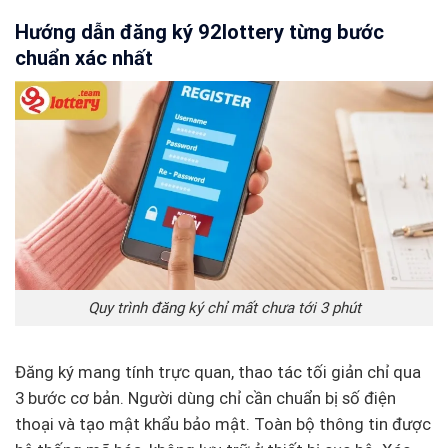
Hướng dẫn đăng ký 92lottery từng bước
chuẩn xác nhất
Quy trình đăng ký chỉ mất chưa tới 3 phút
Đăng ký mang tính trực quan, thao tác tối giản chỉ qua
3 bước cơ bản. Người dùng chỉ cần chuẩn bị số điện
thoại và tạo mật khẩu bảo mật. Toàn bộ thông tin được