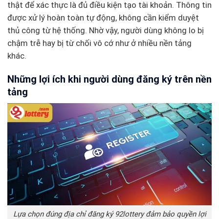
thật để xác thực là đủ điều kiện tạo tài khoản. Thông tin
được xử lý hoàn toàn tự động, không cần kiểm duyệt
thủ công từ hệ thống. Nhờ vậy, người dùng không lo bị
chậm trễ hay bị từ chối vô cớ như ở nhiều nền tảng
khác.
Những lợi ích khi người dùng đăng ký trên nền
tảng
Lựa chọn đúng địa chỉ đăng ký 92lottery đảm bảo quyền lợi