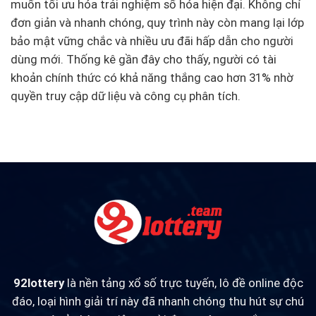
muốn tối ưu hóa trải nghiệm số hóa hiện đại. Không chỉ
đơn giản và nhanh chóng, quy trình này còn mang lại lớp
bảo mật vững chắc và nhiều ưu đãi hấp dẫn cho người
dùng mới. Thống kê gần đây cho thấy, người có tài
khoản chính thức có khả năng thắng cao hơn 31% nhờ
quyền truy cập dữ liệu và công cụ phân tích.
92lottery
là nền tảng xổ số trực tuyến, lô đề online độc
đáo, loại hình giải trí này đã nhanh chóng thu hút sự chú