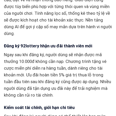
được tùy biến phù hợp với từng thói quen và vùng miền
của người chơi. Tính năng lọc số, thống kê theo tỷ lệ về
sẽ được kích hoạt cho tài khoản xác thực. Nền tảng
dùng AI để gợi ý cặp số may mắn dựa trên hành vi người
dùng.
Đăng ký 92lottery hhận ưu đãi thành viên mới
Ngay sau khi đăng ký, người dùng sẽ nhận được mã
thưởng 10.000đ không cần nạp. Chương trình tặng vé
cược miễn phí diễn ra hàng tuần, dành riêng cho tài
khoản mới. Ưu đãi hoàn tiền 5% giá trị thua lỗ trong
tuần đầu tiên sau khi đăng ký cũng được áp dụng. Nhiều
người dùng đã tận dụng ưu đãi này để trải nghiệm mà
không cần rủi ro tài chính.
Kiểm soát tài chính, giới hạn chi tiêu