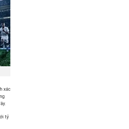
nh xác
àng
ây.
ới tỷ