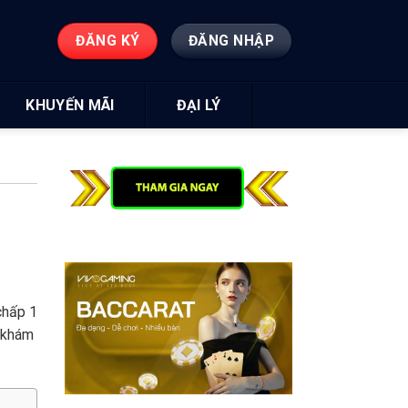
ĐĂNG KÝ
ĐĂNG NHẬP
KHUYẾN MÃI
ĐẠI LÝ
chấp 1
khám