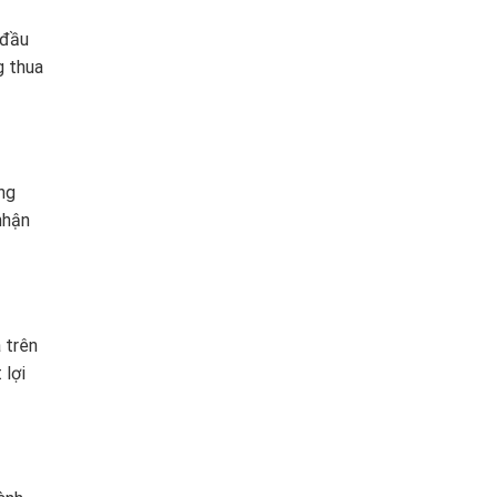
 đầu
g thua
ng
nhận
 trên
 lợi