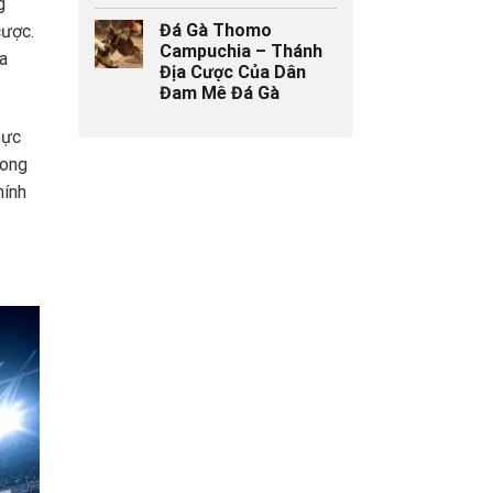
g
Đá Gà Thomo
cược.
Campuchia – Thánh
a
Địa Cược Của Dân
Đam Mê Đá Gà
hực
hong
hính