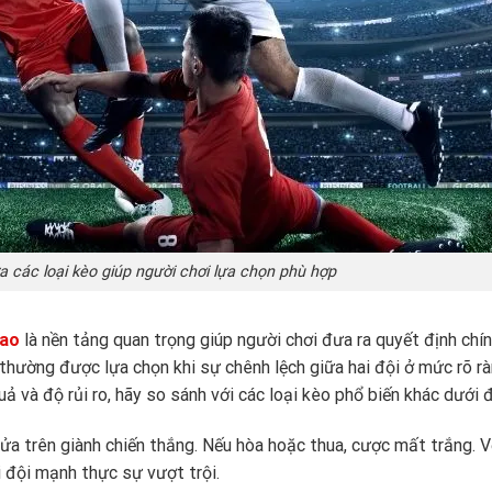
a các loại kèo giúp người chơi lựa chọn phù hợp
sao
là nền tảng quan trọng giúp người chơi đưa ra quyết định chí
 thường được lựa chọn khi sự chênh lệch giữa hai đội ở mức rõ r
ả và độ rủi ro, hãy so sánh với các loại kèo phổ biến khác dưới đ
cửa trên giành chiến thắng. Nếu hòa hoặc thua, cược mất trắng. V
hi đội mạnh thực sự vượt trội.