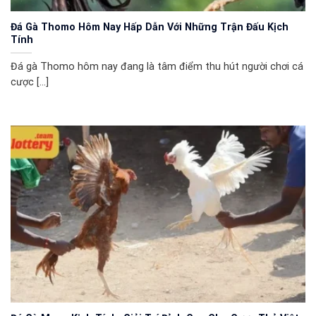
Đá Gà Thomo Hôm Nay Hấp Dẫn Với Những Trận Đấu Kịch
Tính
Đá gà Thomo hôm nay đang là tâm điểm thu hút người chơi cá
cược [...]