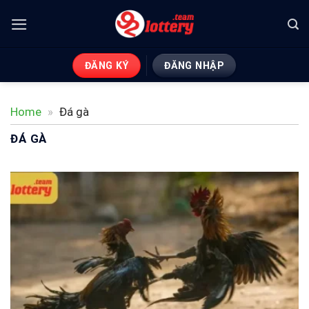
Bỏ
qua
nội
dung
ĐĂNG KÝ
ĐĂNG NHẬP
Home
»
Đá gà
ĐÁ GÀ