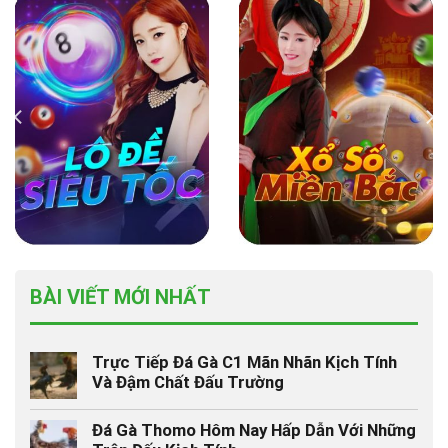
BÀI VIẾT MỚI NHẤT
Trực Tiếp Đá Gà C1 Mãn Nhãn Kịch Tính
Và Đậm Chất Đấu Trường
Đá Gà Thomo Hôm Nay Hấp Dẫn Với Những