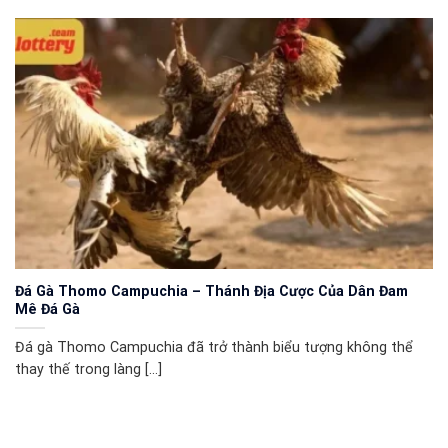
Đá Gà Thomo Campuchia – Thánh Địa Cược Của Dân Đam
Mê Đá Gà
Đá gà Thomo Campuchia đã trở thành biểu tượng không thể
thay thế trong làng [...]