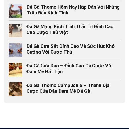
Đá Gà Thomo Hôm Nay Hấp Dẫn Với Những
Trận Đấu Kịch Tính
Đá Gà Mạng Kịch Tính, Giải Trí Đỉnh Cao
Cho Cược Thủ Việt
Đá Gà Cựa Sắt Đỉnh Cao Và Sức Hút Khó
Cưỡng Với Cược Thủ
Đá Gà Cựa Dao – Đỉnh Cao Cá Cược Và
Đam Mê Bất Tận
Đá Gà Thomo Campuchia – Thánh Địa
Cược Của Dân Đam Mê Đá Gà