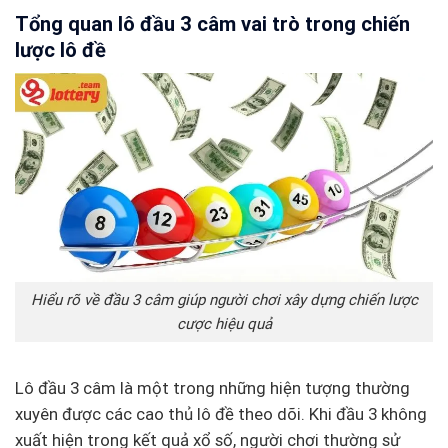
Tổng quan lô đầu 3 câm vai trò trong chiến
lược lô đề
Hiểu rõ về đầu 3 câm giúp người chơi xây dựng chiến lược
cược hiệu quả
Lô đầu 3 câm là một trong những hiện tượng thường
xuyên được các cao thủ lô đề theo dõi. Khi đầu 3 không
xuất hiện trong kết quả xổ số, người chơi thường sử