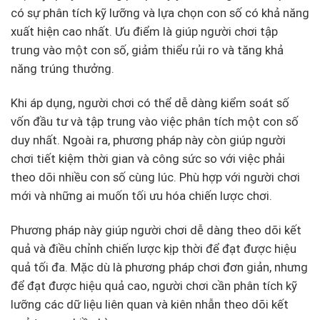
có sự phân tích kỹ lưỡng và lựa chọn con số có khả năng
xuất hiện cao nhất. Ưu điểm là giúp người chơi tập
trung vào một con số, giảm thiểu rủi ro và tăng khả
năng trúng thưởng.
Khi áp dụng, người chơi có thể dễ dàng kiểm soát số
vốn đầu tư và tập trung vào việc phân tích một con số
duy nhất. Ngoài ra, phương pháp này còn giúp người
chơi tiết kiệm thời gian và công sức so với việc phải
theo dõi nhiều con số cùng lúc. Phù hợp với người chơi
mới và những ai muốn tối ưu hóa chiến lược chơi.
Phương pháp này giúp người chơi dễ dàng theo dõi kết
quả và điều chỉnh chiến lược kịp thời để đạt được hiệu
quả tối đa. Mặc dù là phương pháp chơi đơn giản, nhưng
để đạt được hiệu quả cao, người chơi cần phân tích kỹ
lưỡng các dữ liệu liên quan và kiên nhẫn theo dõi kết