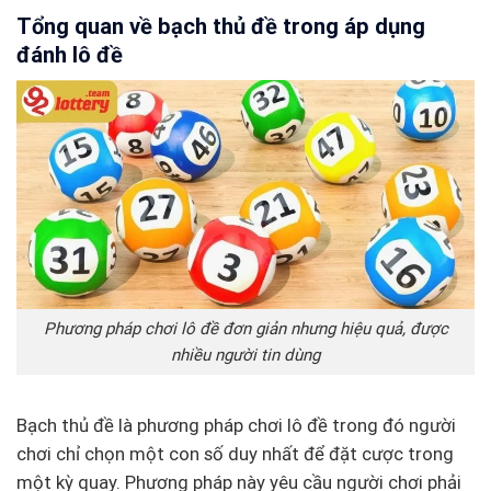
Tổng quan về bạch thủ đề trong áp dụng
đánh lô đề
Phương pháp chơi lô đề đơn giản nhưng hiệu quả, được
nhiều người tin dùng
Bạch thủ đề là phương pháp chơi lô đề trong đó người
chơi chỉ chọn một con số duy nhất để đặt cược trong
một kỳ quay. Phương pháp này yêu cầu người chơi phải