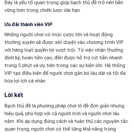
Đây là yếu tố quan trọng giúp bạch thủ đề trở nên bền
vững hơn trong chiến lược dài hạn.
Ưu đãi thành viên VIP
Những người chơi có mức cược lớn và hoạt động
thường xuyên sẽ được xét duyệt vào chương trình VIP
với hàng loạt quyền lợi vượt trội. Từ việc nhận thưởng
định kỳ, hoàn tiền cao, đến được hỗ trợ rút tiền nhanh
trong 5 phút và ưu tiên trong các sự kiện lớn. Hệ thống
VIP tạo điều kiện để người chơi gắn bó lâu dài và tối đa
hóa lợi ích cá nhân.
Lời kết
Bạch thủ đề là phương pháp chơi lô đề đơn giản nhưng
hiệu quả, phù hợp với cả người mới và người chơi lâu
năm. Khi áp dụng đúng cách và tuân thủ các nguyên tắc
quan trọng, người chơi có thể tăng khả năng trúng