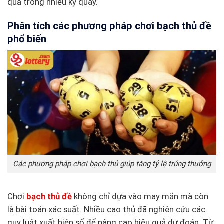
quả trong nhiều kỳ quay.
Phân tích các phương pháp chơi bạch thủ đề
phổ biến
Các phương pháp chơi bạch thủ giúp tăng tỷ lệ trúng thưởng
Chơi
bạch thủ đề
không chỉ dựa vào may mắn mà còn
là bài toán xác suất. Nhiều cao thủ đã nghiên cứu các
quy luật xuất hiện số để nâng cao hiệu quả dự đoán. Từ