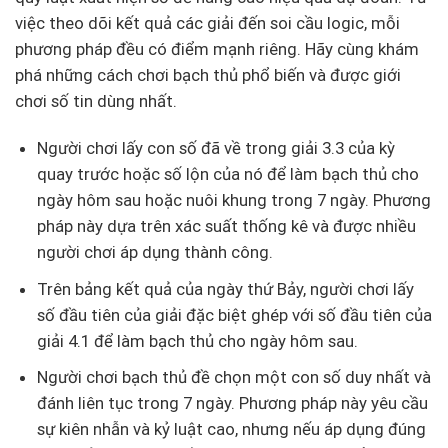
việc theo dõi kết quả các giải đến soi cầu logic, mỗi
phương pháp đều có điểm mạnh riêng. Hãy cùng khám
phá những cách chơi bạch thủ phổ biến và được giới
chơi số tin dùng nhất.
Người chơi lấy con số đã về trong giải 3.3 của kỳ
quay trước hoặc số lộn của nó để làm bạch thủ cho
ngày hôm sau hoặc nuôi khung trong 7 ngày. Phương
pháp này dựa trên xác suất thống kê và được nhiều
người chơi áp dụng thành công.
Trên bảng kết quả của ngày thứ Bảy, người chơi lấy
số đầu tiên của giải đặc biệt ghép với số đầu tiên của
giải 4.1 để làm bạch thủ cho ngày hôm sau.
Người chơi bạch thủ đề chọn một con số duy nhất và
đánh liên tục trong 7 ngày. Phương pháp này yêu cầu
sự kiên nhẫn và kỷ luật cao, nhưng nếu áp dụng đúng