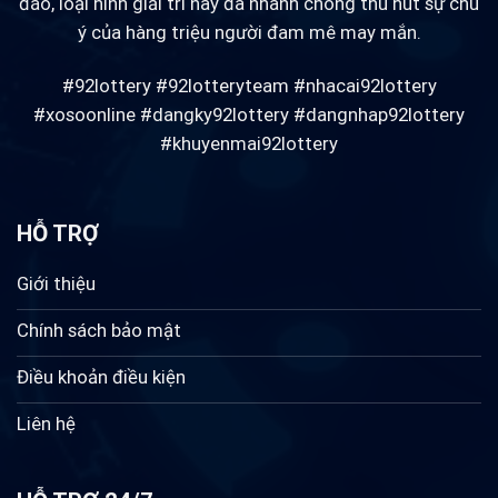
đáo, loại hình giải trí này đã nhanh chóng thu hút sự chú
ý của hàng triệu người đam mê may mắn.
#92lottery #92lotteryteam #nhacai92lottery
#xosoonline #dangky92lottery #dangnhap92lottery
#khuyenmai92lottery
HỖ TRỢ
Giới thiệu
Chính sách bảo mật
Điều khoản điều kiện
Liên hệ