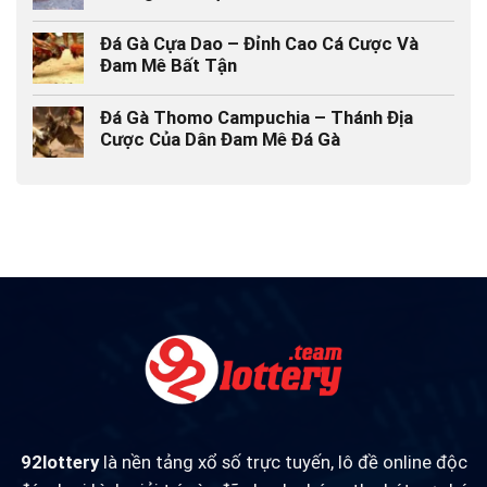
Đá Gà Cựa Dao – Đỉnh Cao Cá Cược Và
Đam Mê Bất Tận
Đá Gà Thomo Campuchia – Thánh Địa
Cược Của Dân Đam Mê Đá Gà
92lottery
là nền tảng xổ số trực tuyến, lô đề online độc