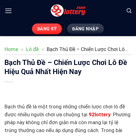
Bỏ
qua
nội
dung
ĐĂNG KÝ
ĐĂNG NHẬP
Home
»
Lô đề
»
Bạch Thủ Đề – Chiến Lược Chơi Lô
Đề Hiệu Quả Nhất Hiện Nay
Bạch Thủ Đề – Chiến Lược Chơi Lô Đề
Hiệu Quả Nhất Hiện Nay
Bạch thủ đề là một trong những chiến lược chơi lô đề
được nhiều người chơi ưa chuộng tại
92lottery
. Phương
pháp này không chỉ đơn giản mà còn mang lại tỷ lệ
trúng thưởng cao nếu áp dụng đúng cách. Trong bài