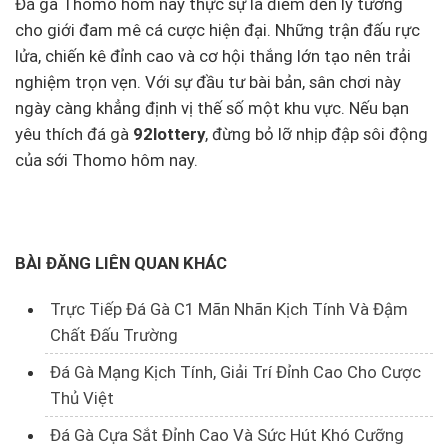
Đá gà Thomo hôm nay thực sự là điểm đến lý tưởng
cho giới đam mê cá cược hiện đại. Những trận đấu rực
lửa, chiến kê đỉnh cao và cơ hội thắng lớn tạo nên trải
nghiệm trọn vẹn. Với sự đầu tư bài bản, sân chơi này
ngày càng khẳng định vị thế số một khu vực. Nếu bạn
yêu thích đá gà
92lottery
, đừng bỏ lỡ nhịp đập sôi động
của sới Thomo hôm nay.
BÀI ĐĂNG LIÊN QUAN KHÁC
Trực Tiếp Đá Gà C1 Mãn Nhãn Kịch Tính Và Đậm
Chất Đấu Trường
Đá Gà Mạng Kịch Tính, Giải Trí Đỉnh Cao Cho Cược
Thủ Việt
Đá Gà Cựa Sắt Đỉnh Cao Và Sức Hút Khó Cưỡng