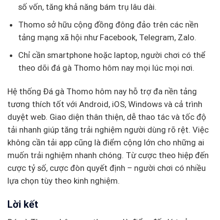
số vốn, tăng khả năng bám trụ lâu dài.
Thomo sở hữu cộng đồng đông đảo trên các nền
tảng mạng xã hội như Facebook, Telegram, Zalo.
Chỉ cần smartphone hoặc laptop, người chơi có thể
theo dõi đá gà Thomo hôm nay mọi lúc mọi nơi.
Hệ thống Đá gà Thomo hôm nay hỗ trợ đa nền tảng
tương thích tốt với Android, iOS, Windows và cả trình
duyệt web. Giao diện thân thiện, dễ thao tác và tốc độ
tải nhanh giúp tăng trải nghiệm người dùng rõ rệt. Việc
không cần tải app cũng là điểm cộng lớn cho những ai
muốn trải nghiệm nhanh chóng.
Từ cược theo hiệp đến
cược tỷ số, cược đòn quyết định – người chơi có nhiều
lựa chọn tùy theo kinh nghiệm.
Lời kết