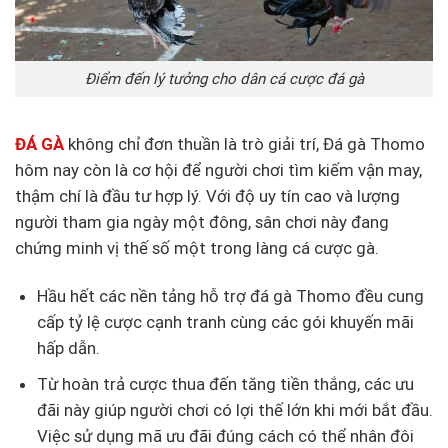
Điểm đến lý tưởng cho dân cá cược đá gà
ĐÁ GÀ
không chỉ đơn thuần là trò giải trí, Đá gà Thomo
hôm nay còn là cơ hội để người chơi tìm kiếm vận may,
thậm chí là đầu tư hợp lý. Với độ uy tín cao và lượng
người tham gia ngày một đông, sân chơi này đang
chứng minh vị thế số một trong làng cá cược gà.
Hầu hết các nền tảng hỗ trợ đá gà Thomo đều cung
cấp tỷ lệ cược cạnh tranh cùng các gói khuyến mãi
hấp dẫn.
Từ hoàn trả cược thua đến tăng tiền thắng, các ưu
đãi này giúp người chơi có lợi thế lớn khi mới bắt đầu.
Việc sử dụng mã ưu đãi đúng cách có thể nhân đôi