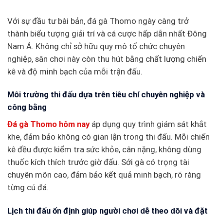
Với sự đầu tư bài bản, đá gà Thomo ngày càng trở
thành biểu tượng giải trí và cá cược hấp dẫn nhất Đông
Nam Á. Không chỉ sở hữu quy mô tổ chức chuyên
nghiệp, sân chơi này còn thu hút bằng chất lượng chiến
kê và độ minh bạch của mỗi trận đấu.
Môi trường thi đấu dựa trên tiêu chí chuyên nghiệp và
công bằng
Đá gà Thomo hôm nay
áp dụng quy trình giám sát khắt
khe, đảm bảo không có gian lận trong thi đấu. Mỗi chiến
kê đều được kiểm tra sức khỏe, cân nặng, không dùng
thuốc kích thích trước giờ đấu. Sới gà có trọng tài
chuyên môn cao, đảm bảo kết quả minh bạch, rõ ràng
từng cú đá.
Lịch thi đấu ổn định giúp người chơi dễ theo dõi và đặt