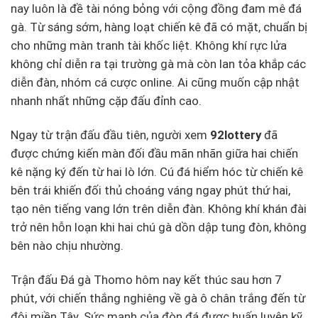
nay luôn là đề tài nóng bỏng với cộng đồng đam mê đá
gà. Từ sáng sớm, hàng loạt chiến kê đã có mặt, chuẩn bị
cho những màn tranh tài khốc liệt. Không khí rực lửa
không chỉ diễn ra tại trường gà mà còn lan tỏa khắp các
diễn đàn, nhóm cá cược online. Ai cũng muốn cập nhật
nhanh nhất những cặp đấu đỉnh cao.
Ngay từ trận đấu đầu tiên, người xem
92lottery
đã
được chứng kiến màn đối đầu mãn nhãn giữa hai chiến
kê nặng ký đến từ hai lò lớn. Cú đá hiểm hóc từ chiến kê
bên trái khiến đối thủ choáng váng ngay phút thứ hai,
tạo nên tiếng vang lớn trên diễn đàn. Không khí khán đài
trở nên hỗn loạn khi hai chú gà dồn dập tung đòn, không
bên nào chịu nhường.
Trận đấu Đá gà Thomo hôm nay kết thúc sau hơn 7
phút, với chiến thắng nghiêng về gà ô chân trắng đến từ
đội miền Tây.
Sức mạnh của đòn đá được huấn luyện kỹ